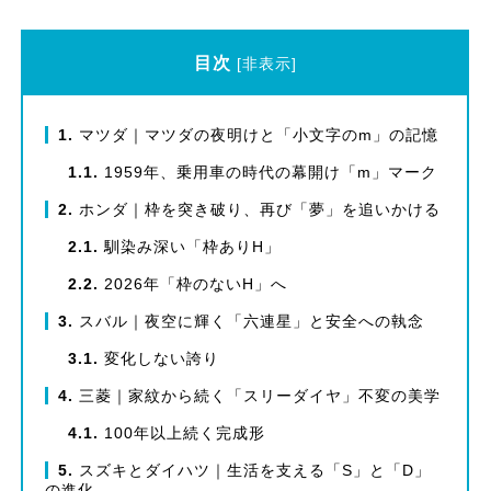
目次
[
非表示
]
1
マツダ｜マツダの夜明けと「小文字のm」の記憶
1.1
1959年、乗用車の時代の幕開け「m」マーク
2
ホンダ｜枠を突き破り、再び「夢」を追いかける
2.1
馴染み深い「枠ありH」
2.2
2026年「枠のないH」へ
3
スバル｜夜空に輝く「六連星」と安全への執念
3.1
変化しない誇り
4
三菱｜家紋から続く「スリーダイヤ」不変の美学
4.1
100年以上続く完成形
5
スズキとダイハツ｜生活を支える「S」と「D」
の進化