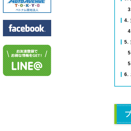
3
4
4
5
5
5
6