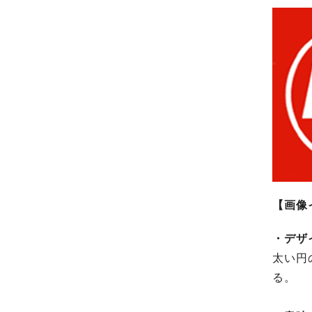
【画像
・デザ
太い円
る。