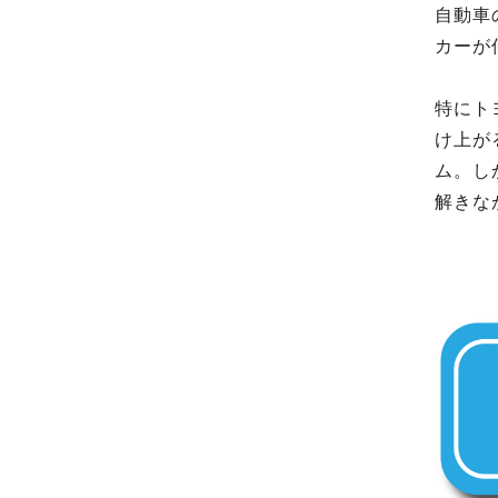
自動車
カーが
特にト
け上が
ム。し
解きな