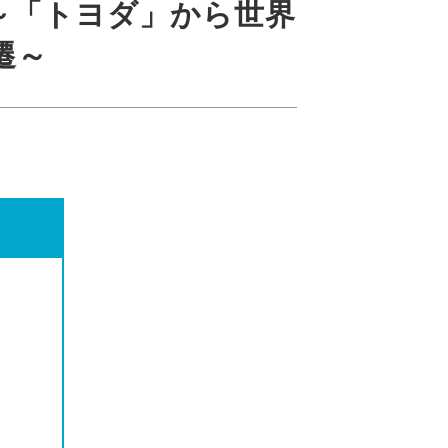
～「トヨダ」から世界
遷～