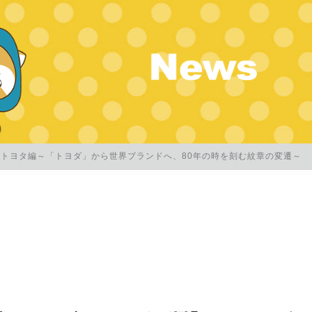
トヨタ編～「トヨダ」から世界ブランドへ、80年の時を刻む紋章の変遷～
8