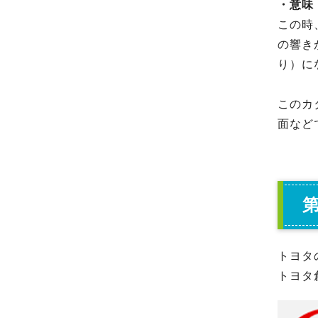
・意味
この時
の響き
り）に
このカ
面など
トヨタ
トヨタ