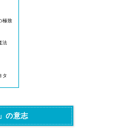
の極致
魔法
ヨタ
」の意志